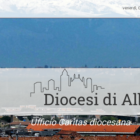
venerdì,
Ufficio Caritas diocesana