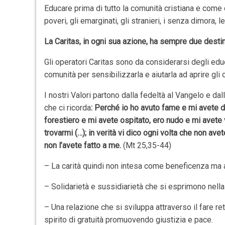
Educare prima di tutto la comunità cristiana e come 
poveri, gli emarginati, gli stranieri, i senza dimora, l
La Caritas, in ogni sua azione, ha sempre due destina
Gli operatori Caritas sono da considerarsi degli educ
comunità per sensibilizzarla e aiutarla ad aprire gli 
I nostri Valori partono dalla fedeltà al Vangelo e d
che ci ricorda
: Perché io ho avuto fame e mi avete d
forestiero e mi avete ospitato, ero nudo e mi avete v
trovarmi (…); in verità vi dico ogni volta che non avet
non l’avete fatto a me.
(Mt 25,35-44)
– La carità quindi non intesa come beneficenza ma 
– Solidarietà e sussidiarietà che si esprimono nella
– Una relazione che si sviluppa attraverso il fare ret
spirito di gratuità promuovendo giustizia e pace.