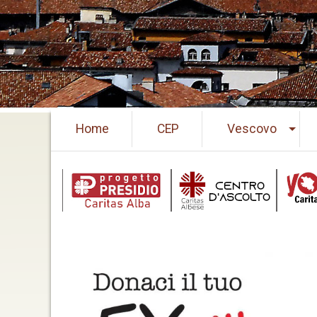
Skip
Home
CEP
Vescovo
to
content