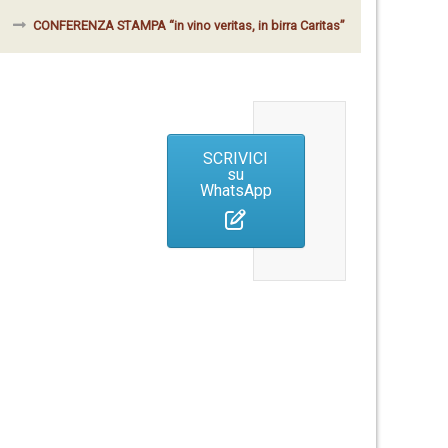
CONFERENZA STAMPA “in vino veritas, in birra Caritas”
SCRIVICI
su
WhatsApp