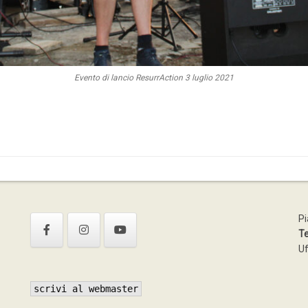
Evento di lancio ResurrAction 3 luglio 2021
Pi
Te
Uf
scrivi al webmaster