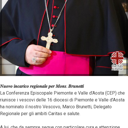
𝑵𝒖𝒐𝒗𝒐 𝒊𝒏𝒄𝒂𝒓𝒊𝒄𝒐 𝒓𝒆𝒈𝒊𝒐𝒏𝒂𝒍𝒆 𝒑𝒆𝒓 𝑴𝒐𝒏𝒔. 𝑩𝒓𝒖𝒏𝒆𝒕𝒕𝒊
La Conferenza Episcopale Piemonte e Valle d’Aosta (CEP) che
riunisce i vescovi delle 16 diocesi di Piemonte e Valle d’Aosta
ha nominato il nostro Vescovo, Marco Brunetti, Delegato
Regionale per gli ambiti Caritas e salute.
A lui, che da sempre segue con particolare cura e attenzione