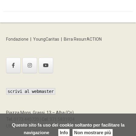
Fondazione
|
YoungCaritas
|
Birra ResurrACTION
scrivi al webmaster
Piazza Mons. Grassi, 13 – Alba (Cn)
Tel.
0173.440720 |
Cel.
371.5831924
Questo sito fa uso dei cookie soltanto per facilitare la
Ufficio: LUN/VEN 9:00 – 15:00
navigazione
Info
Non mostrare più