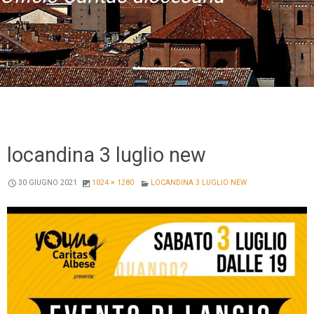
Skip
Home
to
content
locandina 3 luglio new
30 GIUGNO 2021
1024 × 1280
LOCANDINA 3 LUGLIO NEW