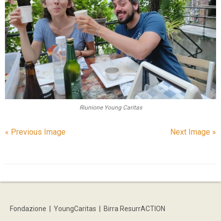
Riunione Young Caritas
« Previous Image
Next Image »
Fondazione
|
YoungCaritas
|
Birra ResurrACTION