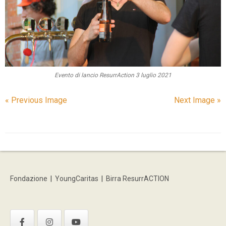
Evento di lancio ResurrAction 3 luglio 2021
« Previous Image
Next Image »
Fondazione
|
YoungCaritas
|
Birra ResurrACTION