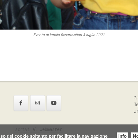
Evento di lancio ResurrAction 3 luglio 2021
Pi
Te
Uf
scrivi al webmaster
so dei cookie soltanto per facilitare la navigazione
Info
No