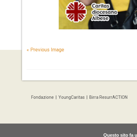
« Previous Image
Fondazione
|
YoungCaritas
|
Birra ResurrACTION
Questo sito fa u