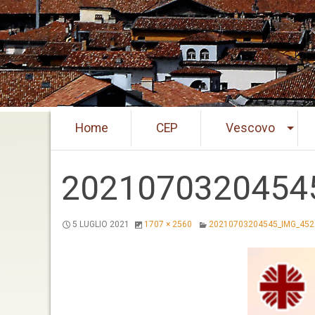
Skip
Home
CEP
Vescovo
to
content
2021070320454
5 LUGLIO 2021
1707 × 2560
20210703204545_IMG_452