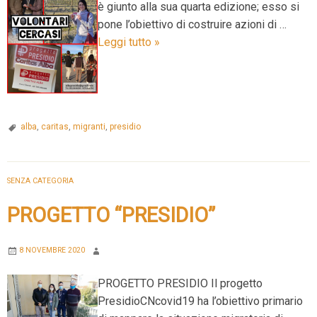
è giunto alla sua quarta edizione; esso si
pone l’obiettivo di costruire azioni di …
PROGETTO
Leggi tutto
»
PRESIDIO
4.0
–
VOLONTARI
alba
,
caritas
,
migranti
,
presidio
CERCASI
SENZA CATEGORIA
PROGETTO “PRESIDIO”
8 NOVEMBRE 2020
PROGETTO PRESIDIO Il progetto
PresidioCNcovid19 ha l’obiettivo primario