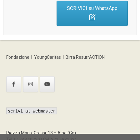
a
SCRIVICI su WhatsApp
v
i
g
a
t
i
Fondazione
|
YoungCaritas
|
Birra ResurrACTION
o
n
scrivi al webmaster
Piazza Mons. Grassi, 13 – Alba (Cn)
Tel.
0173.440720 |
Cel.
371.5831924