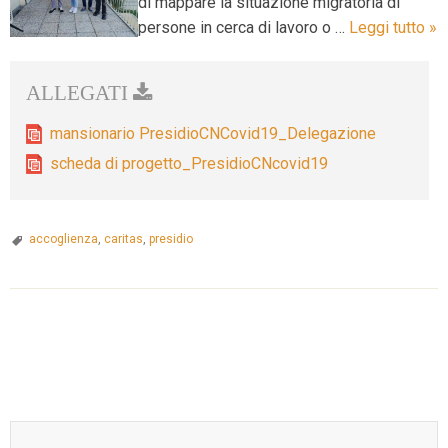
di mappare la situazione migratoria di
P
persone in cerca di lavoro o …
Leggi tutto
»
“P
mansionario PresidioCNCovid19_Delegazione
scheda di progetto_PresidioCNcovid19
accoglienza
,
caritas
,
presidio
P
o
s
t
N