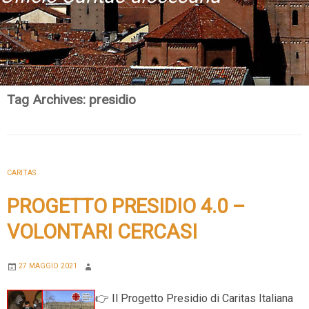
Tag Archives:
presidio
Skip
Home
to
content
CARITAS
PROGETTO PRESIDIO 4.0 –
VOLONTARI CERCASI
27 MAGGIO 2021
👉 Il Progetto Presidio di Caritas Italiana